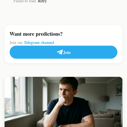
Failed to load.
Retry
Want more predictions?
Telegram channel
Join our
Join