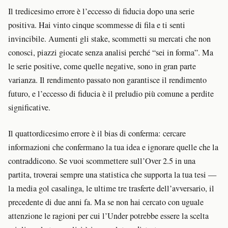
Il tredicesimo errore è l’eccesso di fiducia dopo una serie
positiva. Hai vinto cinque scommesse di fila e ti senti
invincibile. Aumenti gli stake, scommetti su mercati che non
conosci, piazzi giocate senza analisi perché “sei in forma”. Ma
le serie positive, come quelle negative, sono in gran parte
varianza. Il rendimento passato non garantisce il rendimento
futuro, e l’eccesso di fiducia è il preludio più comune a perdite
significative.
Il quattordicesimo errore è il bias di conferma: cercare
informazioni che confermano la tua idea e ignorare quelle che la
contraddicono. Se vuoi scommettere sull’Over 2.5 in una
partita, troverai sempre una statistica che supporta la tua tesi —
la media gol casalinga, le ultime tre trasferte dell’avversario, il
precedente di due anni fa. Ma se non hai cercato con uguale
attenzione le ragioni per cui l’Under potrebbe essere la scelta