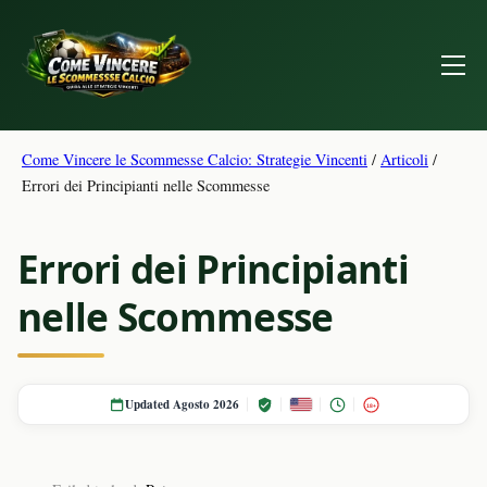
Come Vincere le Scommesse Calcio: Strategie Vincenti
/
Articoli
/
Errori dei Principianti nelle Scommesse
Errori dei Principianti
nelle Scommesse
Updated Agosto 2026
18+