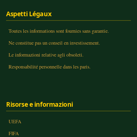
Aspetti Légaux
Toutes les informations sont fournies sans garantie.
Ne constitue pas un conseil en investissement.
Le informazioni relative agli obsoleti.
Responsabilité personnelle dans les paris.
Risorse e informazioni
UEFA
FIFA