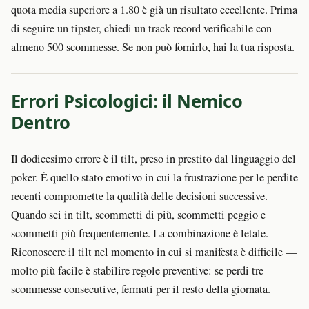
quota media superiore a 1.80 è già un risultato eccellente. Prima
di seguire un tipster, chiedi un track record verificabile con
almeno 500 scommesse. Se non può fornirlo, hai la tua risposta.
Errori Psicologici: il Nemico
Dentro
Il dodicesimo errore è il tilt, preso in prestito dal linguaggio del
poker. È quello stato emotivo in cui la frustrazione per le perdite
recenti compromette la qualità delle decisioni successive.
Quando sei in tilt, scommetti di più, scommetti peggio e
scommetti più frequentemente. La combinazione è letale.
Riconoscere il tilt nel momento in cui si manifesta è difficile —
molto più facile è stabilire regole preventive: se perdi tre
scommesse consecutive, fermati per il resto della giornata.