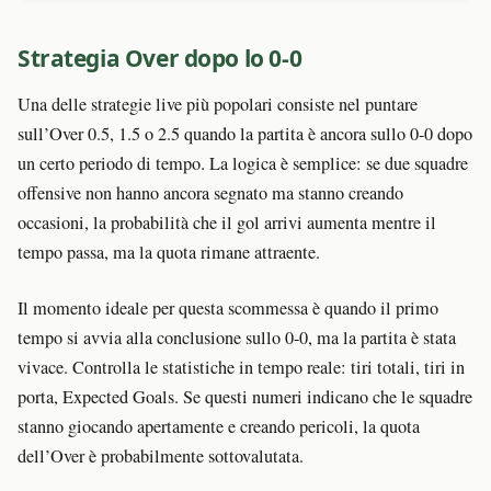
Strategia Over dopo lo 0-0
Una delle strategie live più popolari consiste nel puntare
sull’Over 0.5, 1.5 o 2.5 quando la partita è ancora sullo 0-0 dopo
un certo periodo di tempo. La logica è semplice: se due squadre
offensive non hanno ancora segnato ma stanno creando
occasioni, la probabilità che il gol arrivi aumenta mentre il
tempo passa, ma la quota rimane attraente.
Il momento ideale per questa scommessa è quando il primo
tempo si avvia alla conclusione sullo 0-0, ma la partita è stata
vivace. Controlla le statistiche in tempo reale: tiri totali, tiri in
porta, Expected Goals. Se questi numeri indicano che le squadre
stanno giocando apertamente e creando pericoli, la quota
dell’Over è probabilmente sottovalutata.