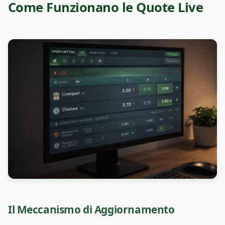
Come Funzionano le Quote Live
Il Meccanismo di Aggiornamento