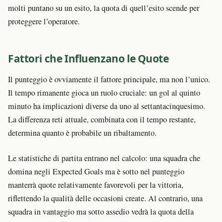
molti puntano su un esito, la quota di quell’esito scende per
proteggere l’operatore.
Fattori che Influenzano le Quote
Il punteggio è ovviamente il fattore principale, ma non l’unico.
Il tempo rimanente gioca un ruolo cruciale: un gol al quinto
minuto ha implicazioni diverse da uno al settantacinquesimo.
La differenza reti attuale, combinata con il tempo restante,
determina quanto è probabile un ribaltamento.
Le statistiche di partita entrano nel calcolo: una squadra che
domina negli Expected Goals ma è sotto nel punteggio
manterrà quote relativamente favorevoli per la vittoria,
riflettendo la qualità delle occasioni create. Al contrario, una
squadra in vantaggio ma sotto assedio vedrà la quota della