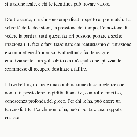
situazione reale, e chi le identifica può trovare valore.
D’altro canto, i rischi sono amplificati rispetto al pre-match. La
velocità delle decisioni, la pressione del tempo, l’emozione di
vedere la partita: tutti questi fattori possono portare a scelte
irrazionali. È facile farsi trascinare dall’entusiasmo di un’azione
e scommettere d’impulso. È altrettanto facile reagire
emotivamente a un gol subito o a un’espulsione, piazzando
scommesse di recupero destinate a fallire.
Il live betting richiede una combinazione di competenze che
non tutti possiedono: rapidità di analisi, controllo emotivo,
conoscenza profonda del gioco. Per chi le ha, può essere un
terreno fertile. Per chi non le ha, può diventare una trappola
costosa.