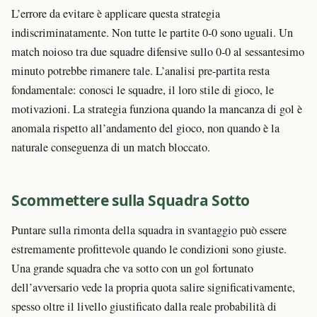
L’errore da evitare è applicare questa strategia
indiscriminatamente. Non tutte le partite 0-0 sono uguali. Un
match noioso tra due squadre difensive sullo 0-0 al sessantesimo
minuto potrebbe rimanere tale. L’analisi pre-partita resta
fondamentale: conosci le squadre, il loro stile di gioco, le
motivazioni. La strategia funziona quando la mancanza di gol è
anomala rispetto all’andamento del gioco, non quando è la
naturale conseguenza di un match bloccato.
Scommettere sulla Squadra Sotto
Puntare sulla rimonta della squadra in svantaggio può essere
estremamente profittevole quando le condizioni sono giuste.
Una grande squadra che va sotto con un gol fortunato
dell’avversario vede la propria quota salire significativamente,
spesso oltre il livello giustificato dalla reale probabilità di