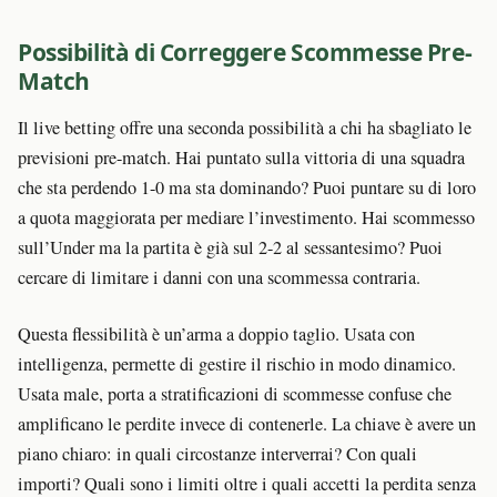
Possibilità di Correggere Scommesse Pre-
Match
Il live betting offre una seconda possibilità a chi ha sbagliato le
previsioni pre-match. Hai puntato sulla vittoria di una squadra
che sta perdendo 1-0 ma sta dominando? Puoi puntare su di loro
a quota maggiorata per mediare l’investimento. Hai scommesso
sull’Under ma la partita è già sul 2-2 al sessantesimo? Puoi
cercare di limitare i danni con una scommessa contraria.
Questa flessibilità è un’arma a doppio taglio. Usata con
intelligenza, permette di gestire il rischio in modo dinamico.
Usata male, porta a stratificazioni di scommesse confuse che
amplificano le perdite invece di contenerle. La chiave è avere un
piano chiaro: in quali circostanze interverrai? Con quali
importi? Quali sono i limiti oltre i quali accetti la perdita senza