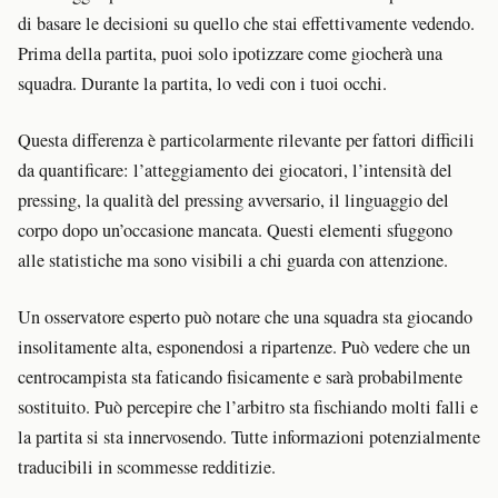
di basare le decisioni su quello che stai effettivamente vedendo.
Prima della partita, puoi solo ipotizzare come giocherà una
squadra. Durante la partita, lo vedi con i tuoi occhi.
Questa differenza è particolarmente rilevante per fattori difficili
da quantificare: l’atteggiamento dei giocatori, l’intensità del
pressing, la qualità del pressing avversario, il linguaggio del
corpo dopo un’occasione mancata. Questi elementi sfuggono
alle statistiche ma sono visibili a chi guarda con attenzione.
Un osservatore esperto può notare che una squadra sta giocando
insolitamente alta, esponendosi a ripartenze. Può vedere che un
centrocampista sta faticando fisicamente e sarà probabilmente
sostituito. Può percepire che l’arbitro sta fischiando molti falli e
la partita si sta innervosendo. Tutte informazioni potenzialmente
traducibili in scommesse redditizie.