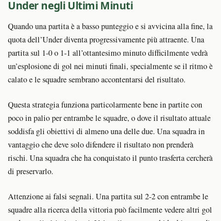
Under negli Ultimi Minuti
Quando una partita è a basso punteggio e si avvicina alla fine, la
quota dell’Under diventa progressivamente più attraente. Una
partita sul 1-0 o 1-1 all’ottantesimo minuto difficilmente vedrà
un’esplosione di gol nei minuti finali, specialmente se il ritmo è
calato e le squadre sembrano accontentarsi del risultato.
Questa strategia funziona particolarmente bene in partite con
poco in palio per entrambe le squadre, o dove il risultato attuale
soddisfa gli obiettivi di almeno una delle due. Una squadra in
vantaggio che deve solo difendere il risultato non prenderà
rischi. Una squadra che ha conquistato il punto trasferta cercherà
di preservarlo.
Attenzione ai falsi segnali. Una partita sul 2-2 con entrambe le
squadre alla ricerca della vittoria può facilmente vedere altri gol