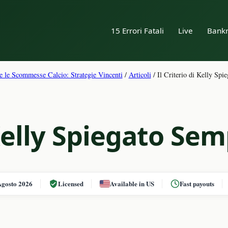
15 Errori Fatali
Live
Bankr
 le Scommesse Calcio: Strategie Vincenti
/
Articoli
/
Il Criterio di Kelly Spi
 Kelly Spiegato Sem
Agosto 2026
Licensed
Available in US
Fast payouts