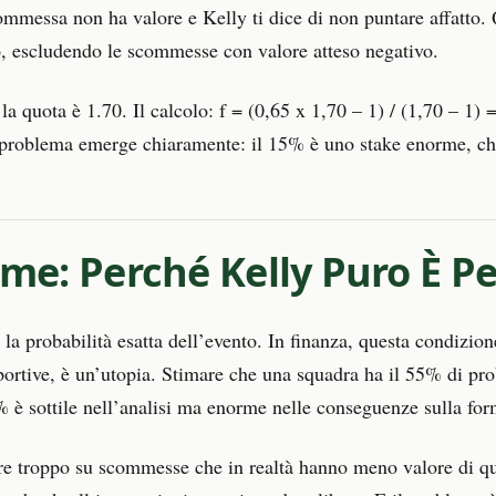
scommessa non ha valore e Kelly ti dice di non puntare affatto. 
, escludendo le scommesse con valore atteso negativo.
la quota è 1.70. Il calcolo: f = (0,65 x 1,70 – 1) / (1,70 – 1)
l problema emerge chiaramente: il 15% è uno stake enorme, ch
ime: Perché Kelly Puro È P
la probabilità esatta dell’evento. In finanza, questa condizio
portive, è un’utopia. Stimare che una squadra ha il 55% di prob
8% è sottile nell’analisi ma enorme nelle conseguenze sulla for
tare troppo su scommesse che in realtà hanno meno valore di q