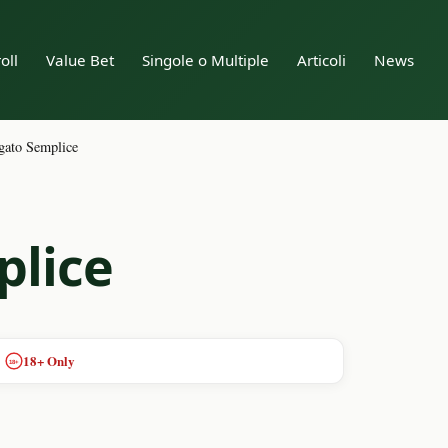
oll
Value Bet
Singole o Multiple
Articoli
News
egato Semplice
plice
18+ Only
18+