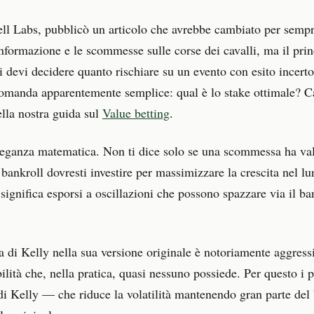
Bell Labs, pubblicò un articolo che avrebbe cambiato per semp
l’informazione e le scommesse sulle corse dei cavalli, ma il p
ui devi decidere quanto rischiare su un evento con esito incert
 domanda apparentemente semplice: qual è lo stake ottimale? Ca
ella nostra guida sul
Value betting
.
 eleganza matematica. Non ti dice solo se una scommessa ha val
bankroll dovresti investire per massimizzare la crescita nel l
significa esporsi a oscillazioni che possono spazzare via il ba
a di Kelly nella sua versione originale è notoriamente aggressiv
ilità che, nella pratica, quasi nessuno possiede. Per questo i 
i Kelly — che riduce la volatilità mantenendo gran parte del 