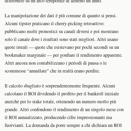
distribuite su un arco temporale di almeno un anno.
La manipolazione dei dati è più comune di quanto si pensi.
Alcuni tipster praticano il cherry-picking retroattivo:
pubblicano molti pronostici su canali diversi e poi mostrano
solo il canale dove i risultati sono stati migliori. Altri usano
quote irreali — quote che esistevano per pochi secondi su un
bookmaker marginale — per gonfiare il rendimento apparente.
Altri ancora non contabilizzano i periodi di pausa o le
scommesse “annullate” che in realtà erano perdite.
Il calcolo sbagliato è sorprendentemente frequente. Alcuni
calcolano il ROI dividendo il profitto per il bankroll iniziale
anziché per lo stake totale, ottenendo un numero molto più
grande. Altri confondono il rendimento di un singolo mese con
il ROI annualizzato, producendo cifre impressionanti ma
fuorvianti. La domanda da porre sempre a chi dichiara un ROI