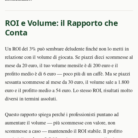
ROI e Volume: il Rapporto che
Conta
Un ROI del 3% può sembrare deludente finché non lo metti in
relazione con il volume di giocata. Se piazzi dieci scommesse al
mese da 20 euro, il tuo volume mensile è di 200 euro e il
profitto medio è di 6 euro — poco più di un caffè. Ma se piazzi
sessanta scommesse al mese da 30 euro, il volume sale a 1.800
euro e il profitto medio a 54 euro. Lo stesso ROI, risultati molto
diversi in termini assoluti.
Questo rapporto spiega perché i professionisti puntano ad
aumentare il volume — più scommesse con valore, non
scommesse a caso — mantenendo il ROI stabile. Il profitto