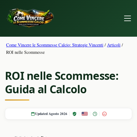
Come Vincere le Scommesse Calcio: Strategie Vincenti
/
Articoli
/
ROI nelle Scommesse
ROI nelle Scommesse:
Guida al Calcolo
Updated Agosto 2026
18+