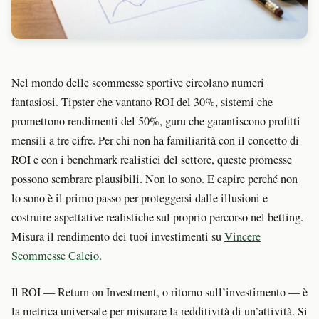
Nel mondo delle scommesse sportive circolano numeri
fantasiosi. Tipster che vantano ROI del 30%, sistemi che
promettono rendimenti del 50%, guru che garantiscono profitti
mensili a tre cifre. Per chi non ha familiarità con il concetto di
ROI e con i benchmark realistici del settore, queste promesse
possono sembrare plausibili. Non lo sono. E capire perché non
lo sono è il primo passo per proteggersi dalle illusioni e
costruire aspettative realistiche sul proprio percorso nel betting.
Misura il rendimento dei tuoi investimenti su
Vincere
Scommesse Calcio
.
Il ROI — Return on Investment, o ritorno sull’investimento — è
la metrica universale per misurare la redditività di un’attività. Si